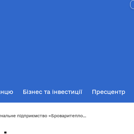
анцю
Бізнес та інвестиції
Пресцентр
льне підприємство «Броваритепловодоенергія»-1