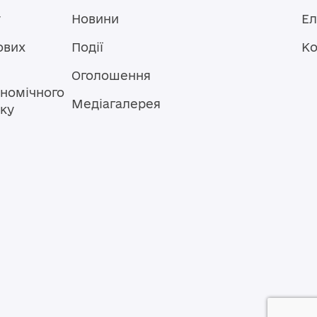
у
Новини
Ел
ових
Події
Ко
Оголошення
номічного
Медіагалерея
тку