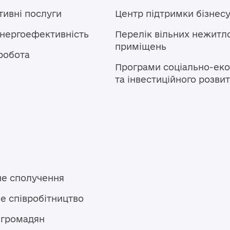
тивні послуги
Центр підтримки бізнес
енергоефективність
Перелік вільних нежитл
приміщень
робота
Програми соціально-еко
та інвестиційного розви
не сполучення
е співробітництво
 громадян