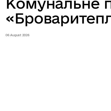
Комунальне 
«Броваритепл
06 August 2026