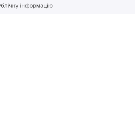
ублічну інформацію
Гаряча лінія
+38 (04594) 6 11 11
+38 (067) 483 43 68
+38 (093) 170 82 92
ступний за
Перероблено у 2026 році ВСП
nse
, якщо не
Повернутись навер