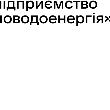
підприємство
оводоенергія»