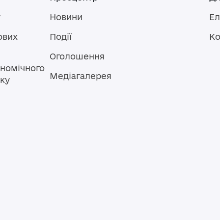
у
Новини
Ел
ових
Події
Ко
Оголошення
номічного
Медіагалерея
тку