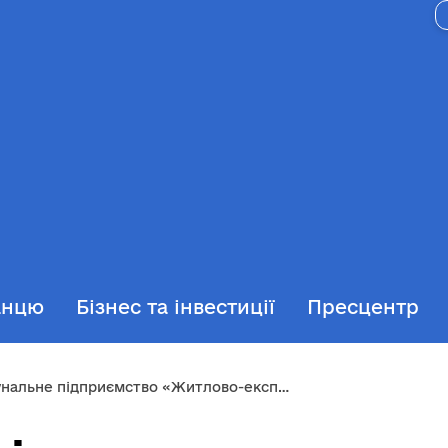
анцю
Бізнес та інвестиції
Пресцентр
льне підприємство «Житлово-експлуатаційна контора-4»