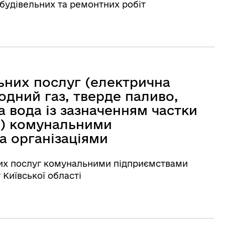
 будівельних та ремонтних робіт
ьних послуг (електрична
родний газ, тверде паливо,
а вода із зазначенням частки
ї) комунальними
а організаціями
них послуг комунальними підприємствами
 Київської області