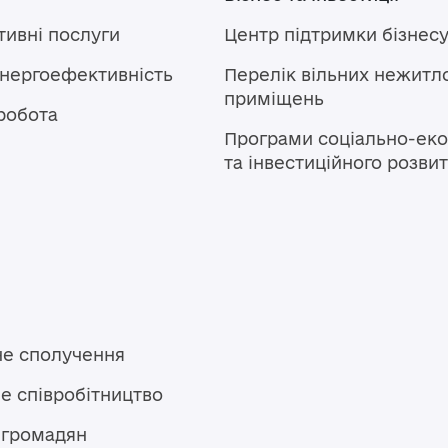
тивні послуги
Центр підтримки бізнес
енергоефективність
Перелік вільних нежитл
приміщень
робота
Програми соціально-еко
та інвестиційного розви
не сполучення
е співробітництво
 громадян