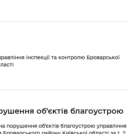
правління інспекції та контролю Броварської
бласті
орушення об’єктів благоустрою
на порушення об’єктів благоустрою управління
 Броварського району Київської області за 1, 2,