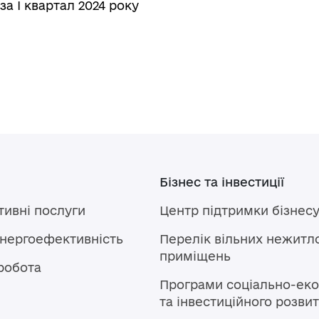
а І квартал 2024 року
Бізнес та інвестиції
тивні послуги
Центр підтримки бізнес
енергоефективність
Перелік вільних нежитл
приміщень
робота
Програми соціально-еко
та інвестиційного розви