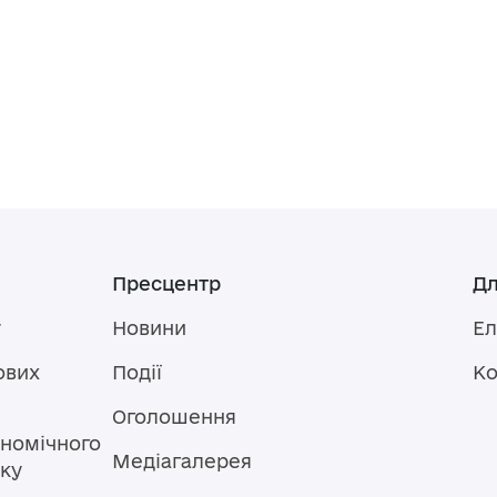
Пресцентр
Дл
у
Новини
Ел
ових
Події
Ко
Оголошення
номічного
Медіагалерея
тку