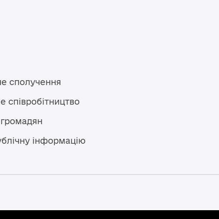
не сполучення
е співробітництво
 громадян
ублічну інформацію