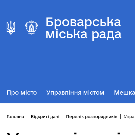
Броварська
міська рада
Про місто
Управління містом
Мешк
Головна
Відкриті дані
Перелік розпорядників
Упра