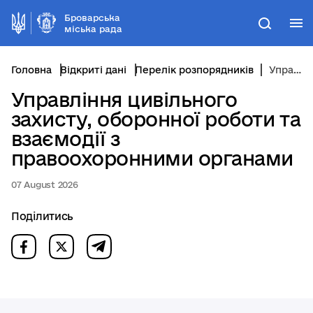
Броварська
М
Пошук
міська рада
Головна
Відкриті дані
Перелік розпорядників
Управління цивільного захисту, оборонної роботи та взаємодії з правоохоронними органами
Управління цивільного
захисту, оборонної роботи та
взаємодії з
правоохоронними органами
07 August 2026
Поділитись