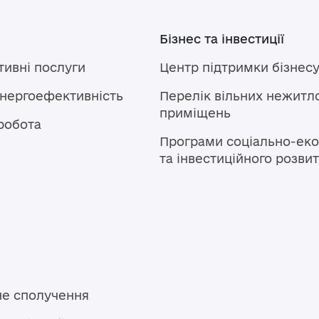
Бізнес та інвестиції
тивні послуги
Центр підтримки бізнес
енергоефективність
Перелік вільних нежитл
приміщень
робота
Програми соціально-еко
та інвестиційного розви
не сполучення