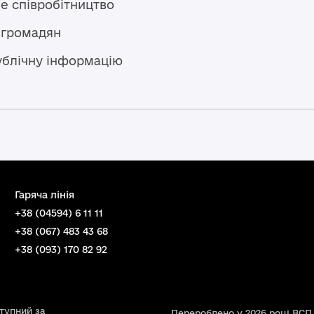
е співробітництво
 громадян
ублічну інформацію
Гаряча лінія
+38 (04594) 6 11 11
+38 (067) 483 43 68
+38 (093) 170 82 92
ступний за
Перероблено у 2026 році ВСП