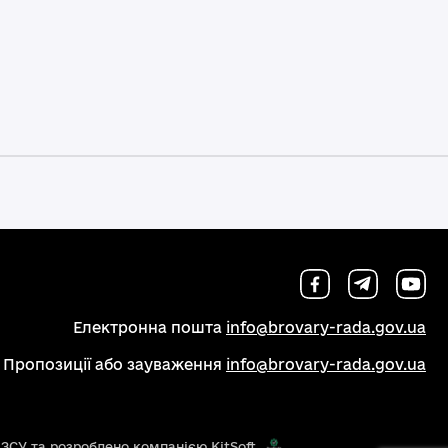
Електронна пошта
info@brovary-rada.gov.ua
Пропозиції або зауваження
info@brovary-rada.gov.ua
 ЗСУ та розроблено компанією KitSoft