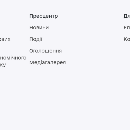
Пресцентр
Дл
у
Новини
Ел
ових
Події
Ко
Оголошення
номічного
Медіагалерея
тку