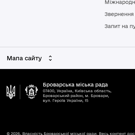
Міжнародн
Звернення
Запит на п
Мапа сайту
Броварська міська рада
07400, Україна, Київська область,
Броварський район, м. Бровари,
вул. Героїв України, 15
© 2026,
Власність Броварської міської ради. Весь контент до