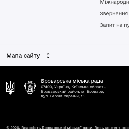
Міжнародн
Звернення
Запит на п
Мапа сайту
Броварська міська рада
07400, Україна, Київська область,
Броварський район, м. Бровари,
вул. Героїв України, 15
© 2026,
Власність Броварської міської ради. Весь контент до