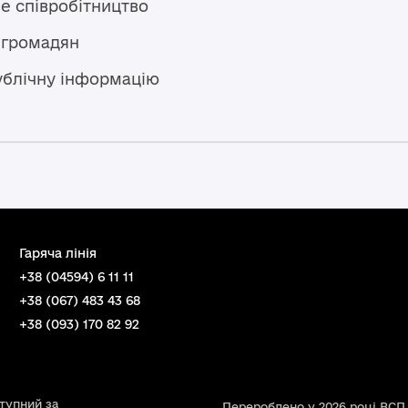
е співробітництво
 громадян
ублічну інформацію
Гаряча лінія
+38 (04594) 6 11 11
+38 (067) 483 43 68
+38 (093) 170 82 92
ступний за
Перероблено у 2026 році ВСП