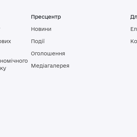
Пресцентр
Дл
у
Новини
Ел
ових
Події
Ко
Оголошення
номічного
Медіагалерея
тку