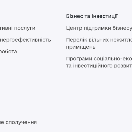
Бізнес та інвестиції
тивні послуги
Центр підтримки бізнес
енергоефективність
Перелік вільних нежитл
приміщень
робота
Програми соціально-еко
та інвестиційного розви
не сполучення