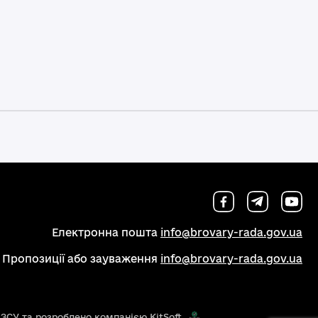
Електронна пошта
info@brovary-rada.gov.ua
Пропозиції або зауваження
info@brovary-rada.gov.ua
 ЗСУ та розроблено компанією KitSoft