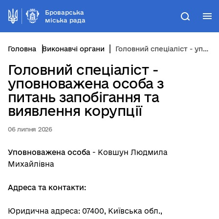
Броварська
М
Пошук
міська рада
Головна
Виконавчі органи
Головний спеціаліст - уповноважена особа з питань запобігання та виявлення корупції
Головний спеціаліст -
уповноважена особа з
питань запобігання та
виявлення корупції
06 липня 2026
Уповноважена особа
- Ковшун Людмила
Михайлівна
Адреса та контакти:
Юридична адреса: 07400, Київська обл.,