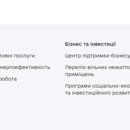
Бізнес та інвестиції
тивні послуги
Центр підтримки бізнес
енергоефективність
Перелік вільних нежитл
приміщень
робота
Програми соціально-еко
та інвестиційного розви