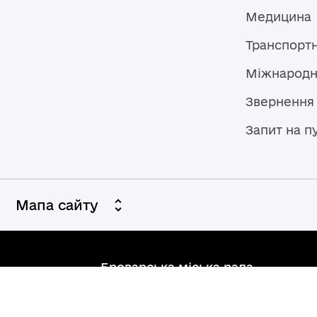
Медицина
Транспорт
Міжнародн
Звернення
Запит на п
Мапа сайту
Броварська міська рада
07400, Україна, Київська область,
Броварський район, м. Бровари,
вул. Героїв України, 15