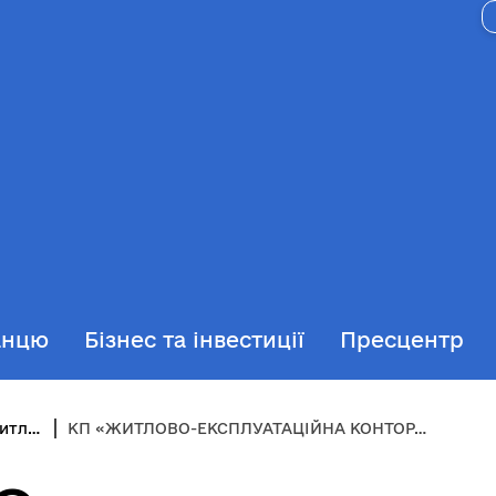
анцю
Бізнес та інвестиції
Пресцентр
Управління будівництва, житлово-комунального господарства, інфраструктури та транспорту
КП «ЖИТЛОВО-ЕКСПЛУАТАЦІЙНА КОНТОРА - 1»