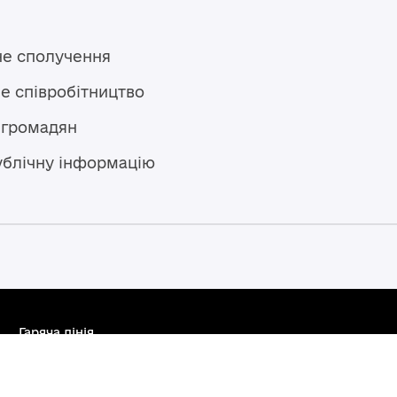
не сполучення
е співробітництво
 громадян
ублічну інформацію
Гаряча лінія
+38 (04594) 6 11 11
+38 (067) 483 43 68