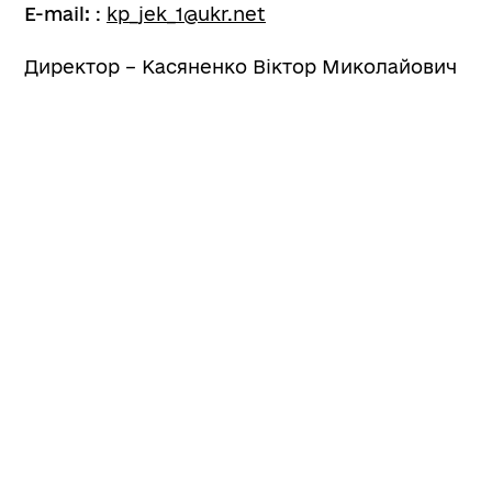
E-mail:
:
kp_jek_1@ukr.net
Директор – Касяненко Віктор Миколайович