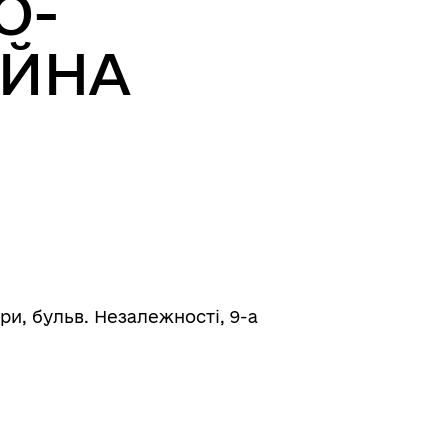
О-
ІЙНА
ри, бульв. Незалежності, 9-а