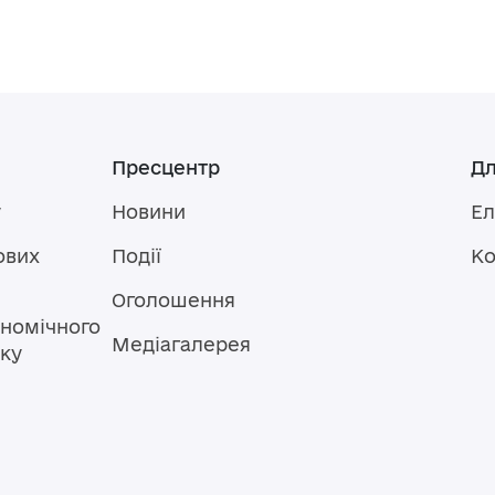
Пресцентр
Дл
у
Новини
Ел
ових
Події
Ко
Оголошення
номічного
Медіагалерея
тку