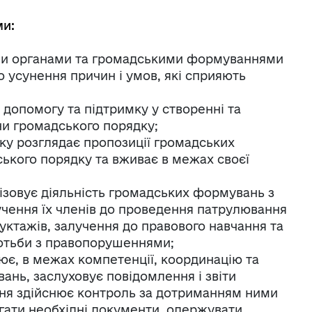
ми:
ми органами та громадськими формуваннями
 усунення причин і умов, які сприяють
допомогу та підтримку у створенні та
ни громадського порядку;
ку розглядає пропозиції громадських
кого порядку та вживає в межах своєї
ізовує діяльність громадських формувань з
чення їх членів до проведення патрулювання
руктажів, залучення до правового навчання та
отьби з правопорушеннями;
ює, в межах компетенції, координацію та
ань, заслуховує повідомлення і звіти
ння здійснює контроль за дотриманням ними
гати необхідні документи, одержувати