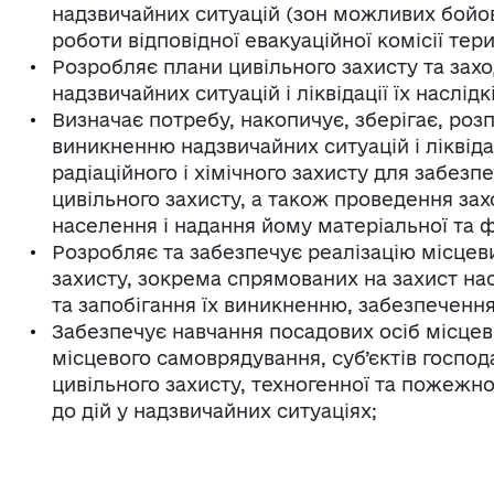
надзвичайних ситуацій (зон можливих бойов
роботи відповідної евакуаційної комісії тер
Розробляє плани цивільного захисту та за
надзвичайних ситуацій і ліквідації їх наслідкі
Визначає потребу, накопичує, зберігає, роз
виникненню надзвичайних ситуацій і ліквідаці
радіаційного і хімічного захисту для забез
цивільного захисту, а також проведення за
населення і надання йому матеріальної та 
Розробляє та забезпечує реалізацію місцеви
захисту, зокрема спрямованих на захист нас
та запобігання їх виникненню, забезпеченн
Забезпечує навчання посадових осіб місцеви
місцевого самоврядування, суб’єктів господа
цивільного захисту, техногенної та пожежно
до дій у надзвичайних ситуаціях;