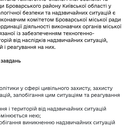
ди Броварського району Київської області у
ологічної безпеки та надзвичайних ситуацій є
иконавчим комітетом Броварської міської ради
рдинації діяльності виконавчих органів міської
’язаної із забезпеченням техногенно-
орій від наслідків надзвичайних ситуацій,
 і реагування на них.
 завдань
олітики у сфері цивільного захисту, захисту
уацій, запобігання цим ситуаціям та реагування
я і територій від надзвичайних ситуацій
бмінюється нею;
побігання виникненню надзвичайних ситуацій