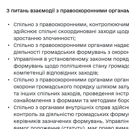
З питань взаємодії з правоохоронними органа
Спільно з правоохоронними, контролюючи
здійснює спільні скоординовані заходи щодо
зростанню злочинності;
Спільно з правоохоронними органами надає 
діяльності громадських формувань з охоро
Управління в установленому законом поряд
формувань щодо поліпшення стану громадсь
компетенції відповідних заходів;
Спільно з правоохоронними органами орган
охорони громадського порядку шляхом залу
та інших спільних заходів, проведення інст
ознайомлення з формами та методами бор
Спільно з органами внутрішніх справ здійсн
контроль за діяльністю громадських формув
керівників зазначених формувань. Управлі
вимог положення (статуту), має право вима