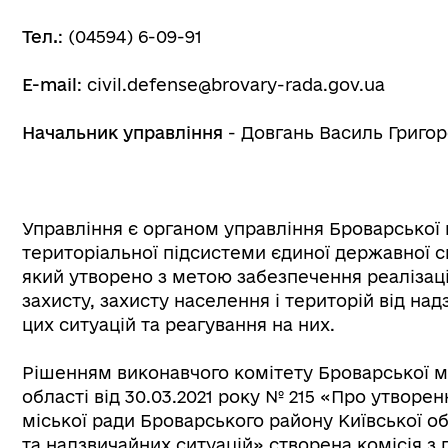
Тел.
: (04594) 6-09-91
E-mail
: civil.defense@brovary-rada.gov.ua
Начальник управління
- Довгань Василь Григо
Управління є органом управління Броварської 
територіальної підсистеми єдиної державної си
який утворено з метою забезпечення реалізаці
захисту, захисту населення і територій від на
цих ситуацій та реагування на них.
Рішенням виконавчого комітету Броварської мі
області від 30.03.2021 року № 215 «Про утворе
міської ради Броварського району Київської об
та надзвичайних ситуацій» створена комісія з 