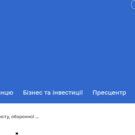
анцю
Бізнес та інвестиції
Пресцентр
ємодії з правоохоронними органами