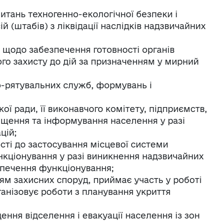
питань техногенно-екологічної безпеки і
й (штабів) з ліквідації наслідків надзвичайних
в щодо забезпечення готовності органів
ого захисту до дій за призначенням у мирний
о-рятувальних служб, формувань і
ої ради, її виконавчого комітету, підприємств,
віщення та інформування населення у разі
цій;
сті до застосування місцевої системи
ункціонування у разі виникнення надзвичайних
езпечення функціонування;
ям захисних споруд, приймає участь у роботі
рганізовує роботи з планування укриття
ення відселення і евакуації населення із зон