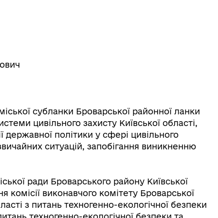
рович
міської субланки Броварської районної ланки
стеми цивільного захисту Київської області,
ї державної політики у сфері цивільного
дзвичайних ситуацій, запобігання виникненню
ської ради Броварського району Київської
ння комісії виконавчого комітету Броварської
ласті з питань техногенно-екологічної безпеки
питань техногенно-екологічної безпеки та