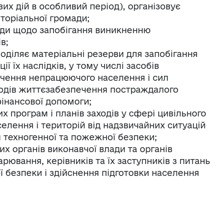
их дій в особливий період), організовує
иторіальної громади;
ходи щодо запобігання виникненню
в;
поділяє матеріальні резерви для запобігання
ї їх наслідків, у тому числі засобів
печення непрацюючого населення і сил
ходів життєзабезпечення постраждалого
фінансової допомоги;
х програм і планів заходів у сфері цивільного
елення і територій від надзвичайних ситуацій
я техногенної та пожежної безпеки;
х органів виконавчої влади та органів
рювання, керівників та їх заступників з питань
ї безпеки і здійснення підготовки населення