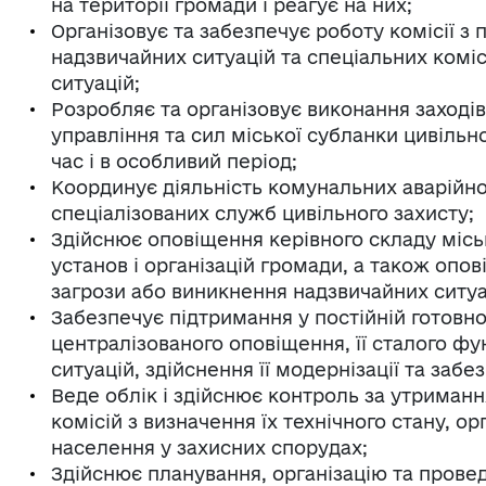
на території громади і реагує на них;
Організовує та забезпечує роботу комісії з 
надзвичайних ситуацій та спеціальних комісі
ситуацій;
Розробляє та організовує виконання заході
управління та сил міської субланки цивільн
час і в особливий період;
Координує діяльність комунальних аварійн
спеціалізованих служб цивільного захисту;
Здійснює оповіщення керівного складу міськ
установ і організацій громади, а також опо
загрози або виникнення надзвичайних ситуа
Забезпечує підтримання у постійній готовно
централізованого оповіщення, її сталого ф
ситуацій, здійснення її модернізації та заб
Веде облік і здійснює контроль за утриманн
комісій з визначення їх технічного стану, о
населення у захисних спорудах;
Здійснює планування, організацію та провед