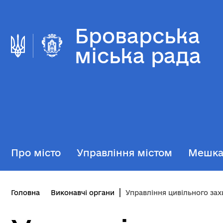
Броварська
міська рада
Про місто
Управління містом
Мешк
Головна
Виконавчі органи
Управління цивільного захисту, оборонної роботи та вза