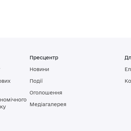
Пресцентр
Дл
у
Новини
Ел
ових
Події
Ко
Оголошення
номічного
Медіагалерея
тку