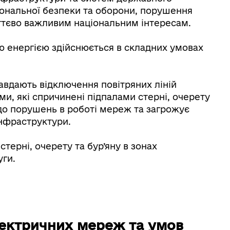
іональної безпеки та оборони, порушення
тєво важливим національним інтересам.
 енергією здійснюється в складних умовах
авдають відключення повітряних ліній
и, які спричинені підпалами стерні, очерету
 до порушень в роботі мереж та загрожує
інфраструктури.
терні, очерету та бур’яну в зонах
уги.
ектричних мереж та умов