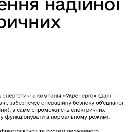
ення надійної
ричних
 енергетична компанія «Укренерго» (далі –
чі, забезпечує операційну безпеку об’єднаної
аїни), а саме спроможність електричних
ілу функціонувати в нормальному режимі.
 інфраструктури та систем державного