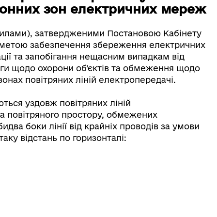
ронних зон електричних мереж
илами), затвердженими Постановою Кабінету
, з метою забезпечення збереження електричних
ції та запобігання нещасним випадкам від
ги щодо охорони об’єктів та обмеження щодо
онах повітряних ліній електропередачі.
ться уздовж повітряних ліній
та повітряного простору, обмежених
два боки лінії від крайніх проводів за умови
аку відстань по горизонталі: