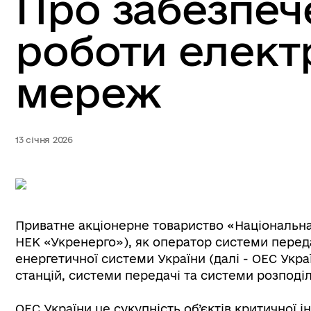
Про забезпеч
роботи елект
мереж
13 січня 2026
Приватне акціонерне товариство «Національна
НЕК «Укренерго»), як оператор системи переда
енергетичної системи України (далі - ОЕС Укр
станцій, системи передачі та системи розпод
ОЕС України це сукупність об’єктів критичної