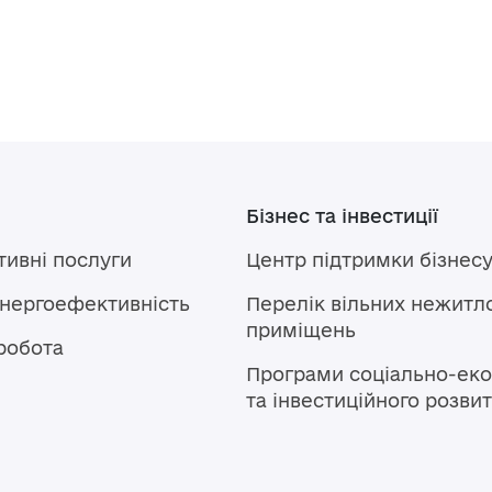
Бізнес та інвестиції
тивні послуги
Центр підтримки бізнес
енергоефективність
Перелік вільних нежитл
приміщень
робота
Програми соціально-еко
та інвестиційного розви