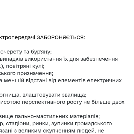
лектропередачі ЗАБОРОНЯЄТЬСЯ:
очерету та бур’яну;
м випадків використання їх для забезпечення
 повітряні кулі;
ського призначення;
 меншій відстані від елементів електричних
вогнища, влаштовувати звалища;
 висотою перспективного росту не більше двох
овище пально-мастильних матеріалів;
р, стадіони, ринки, зупинки громадського
'язані з великим скупченням людей, не