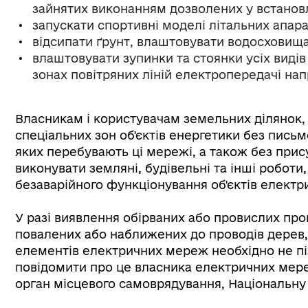
зайнятих виконанням дозволених у встанов
запускати спортивні моделі літальних апараті
відсипати ґрунт, влаштовувати водосховища,
влаштовувати зупинки та стоянки усіх видів
зонах повітряних ліній електропередачі нап
Власникам і користувачам земельних ділянок
спеціальних зон об'єктів енергетики без письм
яких перебувають ці мережі, а також без прис
виконувати земляні, будівельні та інші робот
безаварійного функціонування об'єктів елект
У разі виявлення обірваних або провислих про
повалених або наближених до проводів дерев
елементів електричних мереж необхідно не пі
повідомити про це власника електричних мере
орган місцевого самоврядування, Національну 