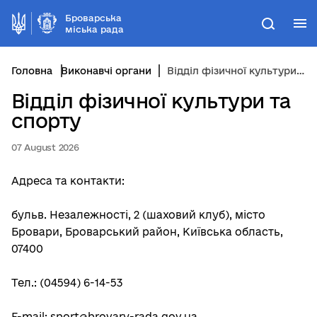
Броварська
М
Пошук
міська рада
Головна
Виконавчі органи
Відділ фізичної культури та спорту
Відділ фізичної культури та
спорту
07 August 2026
Адреса та контакти:
бульв. Незалежності, 2 (шаховий клуб), місто
Бровари, Броварський район, Київська область,
07400
Тел.: (04594) 6-14-53
E-mail: sport@brovary-rada.gov.ua