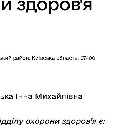
и здоров'я
ський район, Київська область, 07400
ська Інна Михайлівна
дділу охорони здоров’я
є: