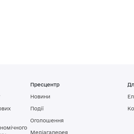
Пресцентр
Дл
у
Новини
Ел
ових
Події
Ко
Оголошення
номічного
Медіагалерея