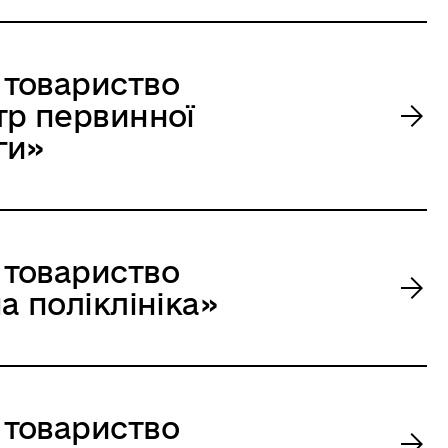
 товариство
тр первинної
ги»
 товариство
а поліклініка»
 товариство