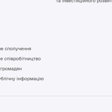
та інвестиційного розви
не сполучення
е співробітництво
 громадян
ублічну інформацію