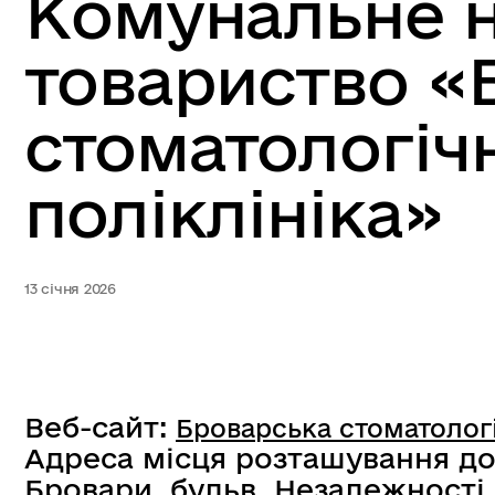
Комунальне 
товариство «
стоматологіч
поліклініка»
13 січня 2026
Веб-сайт:
Броварська стоматологі
Адреса місця розташування до
Бровари, бульв. Незалежності,