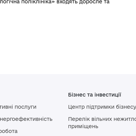
логічна поліклініка» входять доросле та
Бізнес та інвестиції
тивні послуги
Центр підтримки бізнес
енергоефективність
Перелік вільних нежитл
приміщень
робота