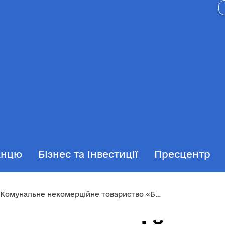
анцю
Бізнес та інвестиції
Пресцентр
Комунальне некомерційне товариство «Броварська стоматологічна поліклініка»