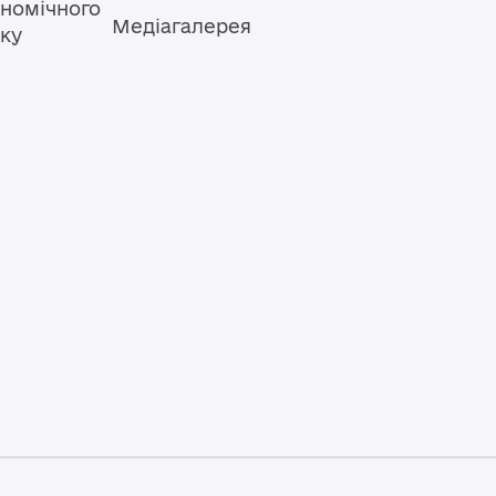
номічного
Медіагалерея
тку