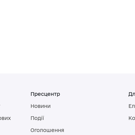
Пресцентр
Дл
у
Новини
Ел
ових
Події
Ко
Оголошення