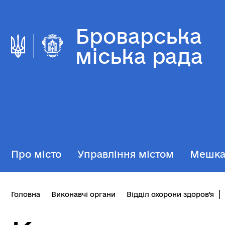
Броварська
міська рада
Про місто
Управління містом
Мешк
Головна
Виконавчі органи
Відділ охорони здоров'я