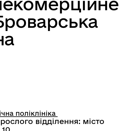
некомерційне
Броварська
на
чна поліклініка
рослого відділення: місто
 10.