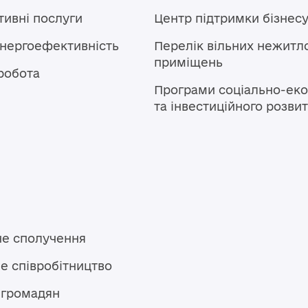
тивні послуги
Центр підтримки бізнес
енергоефективність
Перелік вільних нежитл
приміщень
робота
Програми соціально-еко
та інвестиційного розви
не сполучення
е співробітництво
 громадян