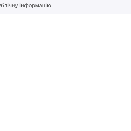
ублічну інформацію
Гаряча лінія
+38 (04594) 6 11 11
+38 (067) 483 43 68
+38 (093) 170 82 92
ступний за
Перероблено у 2026 році ВСП
nse
, якщо не
Повернутись навер