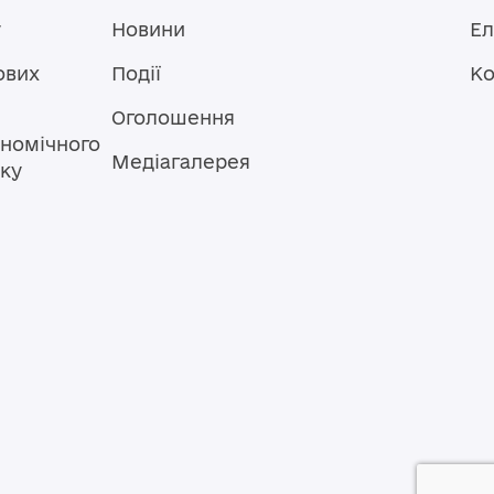
у
Новини
Ел
ових
Події
Ко
Оголошення
номічного
Медіагалерея
тку