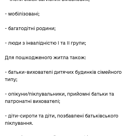
- мобілізовані;
- багатодітні родини;
- люди з інвалідністю І та II групи;
Для пошкодженого житла також:
- батьки-вихователі дитячих будинків сімейного
типу;
- опікуни/піклувальники, прийомні батьки та
патронатні вихователі;
- діти-сироти та діти, позбавлені батьківського
піклування.