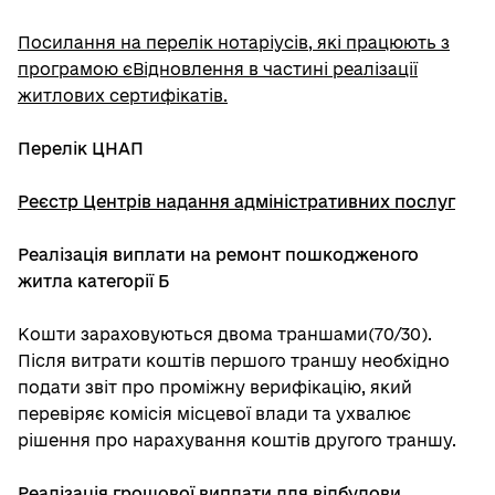
Посилання на перелік нотаріусів, які працюють з
програмою єВідновлення в частині реалізації
житлових сертифікатів.
Перелік ЦНАП
Реєстр Центрів надання адміністративних послуг
Реалізація виплати на ремонт пошкодженого
житла категорії Б
Кошти зараховуються двома траншами(70/30).
Після витрати коштів першого траншу необхідно
подати звіт про проміжну верифікацію, який
перевіряє комісія місцевої влади та ухвалює
рішення про нарахування коштів другого траншу.
Реалізація грошової виплати для відбудови