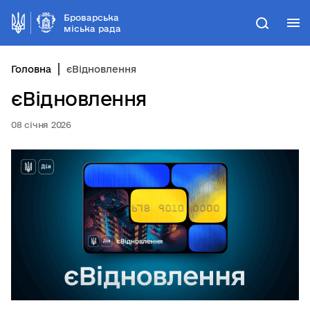
Броварська
М
Пошук
міська рада
Головна
єВідновлення
єВідновлення
08 січня 2026