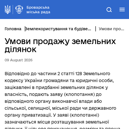
Броварська
М
Пошук
міська рада
Головна
Землекористування та будівельна політика
Умови продажу земельних ділянок
Умови продажу земельних
ділянок
09 August 2026
Відповідно до частини 2 статті 128 Земельного
кодексу України громадяни та юридичні особи,
зацікавлені в придбанні земельних ділянок у
власність, подають заяву (клопотання) до
відповідного органу виконавчої влади або
сільської, селищної, міської ради чи державного
органу приватизації. У заяві (клопотанні)
зазначаються місце розташування земельної
ділянки, її цільове призначення, розміри та площа,