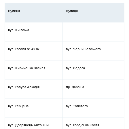
Вулиця
Вулиця
вул. Київська
вул. Гоголя № 49-87
вул. Чернишевського
вул. Кириченка Василя
вул. Седова
вул. Голуба Аркадія
пр. Дарвіна
вул. Герцена
вул. Толстого
вул. Дворянець Антоніни
вул. Гордієнка Костя