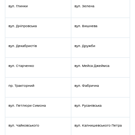
вул. Глинки
вул. Зелена
вул. Дніпровська
вул. Вишнева
вул. Декабристів
вул. Дружби
вул. Старченко
вул. Мейса Джеймса
пр. Тракторний
вул. Фабрична
вул. Петлюри Симона
вул. Русанівська
вул. Чайковського
вул. Калнишевського Петра