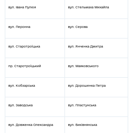
вул. Івана Пулюя
вул. Стельмаха Михайла
вул. Перонна
вул. Серова
вул. Старотроїцька
вул. Янченка Дмитра
пр. Старотроїцький
вул. Маяковського
вул. Кобзарська
вул. Дорошенка Петра
вул. Заводська
вул. Пластунська
вул. Довженка Олександра
вул. Биківнянська