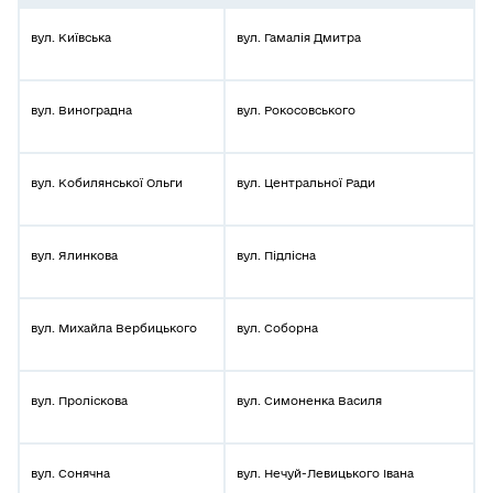
вул. Київська
вул. Гамалія Дмитра
вул. Виноградна
вул. Рокосовського
вул. Кобилянської Ольги
вул. Центральної Ради
вул. Ялинкова
вул. Підлісна
вул. Михайла Вербицького
вул. Соборна
вул. Проліскова
вул. Симоненка Василя
вул. Сонячна
вул. Нечуй-Левицького Івана