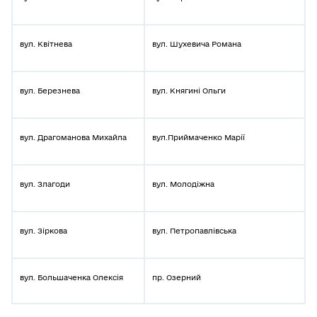
вул. Квітнева
вул. Шухевича Романа
вул. Березнева
вул. Княгині Ольги
вул. Драгоманова Михайла
вул.Приймаченко Марії
вул. Злагоди
вул. Молодіжна
вул. Зіркова
вул. Петропавлівська
вул. Большаченка Олексія
пр. Озерний