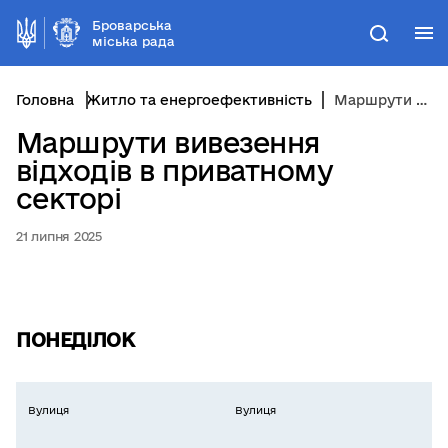
Броварська
М
Пошук
міська рада
Головна
Житло та енергоефективність
Маршрути вивезення відходів в приватному секторі
Маршрути вивезення
відходів в приватному
секторі
21 липня 2025
ПОНЕДІЛОК
Вулиця
Вулиця