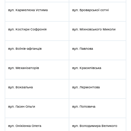
вул. Кармелюка Устима
вул. Броварської сотні
вул. Костири Софронія
вул. Міхновського Миколи
вул. Воїнів-афганців
вул. Павлова
вул. Механізаторів
вул. Красилівська
вул. Вокзальна
вул. Лєрмонтова
вул. Гасин Ольги
вул. Поповича
вул. Онікієнка Олега
вул. Володимира Великого