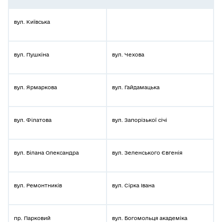
вул. Київська
вул. Пушкіна
вул. Чехова
вул. Ярмаркова
вул. Гайдамацька
вул. Філатова
вул. Запорізької січі
вул. Білана Олександра
вул. Зеленського Євгенія
вул. Ремонтників
вул. Сірка Івана
пр. Парковий
вул. Богомольця академіка