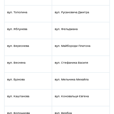
вул. Тополина
вул. Русановича Дмитра
вул. Яблунева
вул. Фельдмана
вул. Вереснева
вул. Майбороди Платона
вул. Весняна
вул. Стефаника Василя
вул. Бузкова
вул. Мельника Михайла
вул. Каштанова
вул. Коновальця Євгена
вул. Волошкова
вул. Вербна