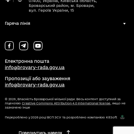
07400, Україна, Київська область,
Броварський район, м. Бровари,
вул. Героїв України, 15
Гаряча лінія
Електронна пошта
info@brovary-rada.gov.ua
Пропозиції або зауваження
info@brovary-rada.gov.ua
© 2026,
Власність Броварської міської ради. Весь контент доступний за
ліцензією
Creative Commons Attribution 4.0 International license
, якщо не
зазначено інше
Перероблено у 2026 році ВСП ЗСУ та розроблено компанією KitSoft
Повернутись наверх