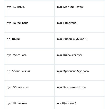
вул. Київська
вул. Могили Петра
вул. Гонти Івана
вул. Пирогова
пр. Тихий
вул. Лисенка Миколи
вул. Тургенєва
вул. Київської Русі
пр. Оболонський
вул. Ярослава Мудрого
вул. Оболонська
вул. Завірюхіна Ігоря
вул. Шевченка
пр. Щасливий