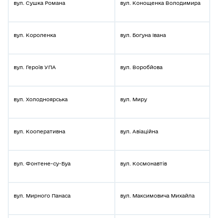
вул. Сушка Романа
вул. Конощенка Володимира
вул. Короленка
вул. Богуна Івана
вул. Героїв УПА
вул. Воробйова
вул. Холодноярська
вул. Миру
вул. Кооперативна
вул. Авіаційна
вул. Фонтене-су-Буа
вул. Космонавтів
вул. Мирного Панаса
вул. Максимовича Михайла