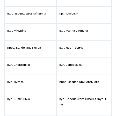
вул. Переяславський шлях
пр. Почтовий
вул. Мічуріна
вул. Разіна Степана
пров. Болбочана Петра
вул. Леонтовича
вул. Електриків
вул. Запорізька
вул. Лугова
пров. Василя Кричевського
вул. Княжицька
вул. Зеленського Євгенія (буд. 1-
12)