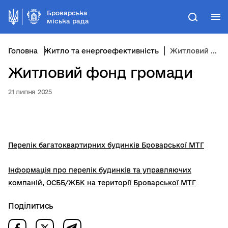
Броварська
М
Пошук
міська рада
Головна
Житло та енергоефективність
Житловий фонд громади
Житловий фонд громади
21 липня 2025
Перелік багатоквартирних будинків Броварської МТГ
Інформація про перелік будинків та управляючих
компаній, ОСББ/ЖБК на території Броварської МТГ
Поділитись