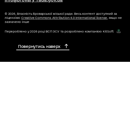
© 2026,
Власність Броварської міської ради. Весь контент доступний за
ліцензією
Creative Commons Attribution 4.0 International license
, якщо не
зазначено інше
Перероблено у 2026 році ВСП ЗСУ та розроблено компанією KitSoft
Повернутись наверх