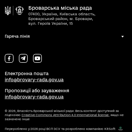
Броварська міська рада
07400, Україна, Київська область,
Броварський район, м. Бровари,
вул. Героїв України, 15
Гаряча лінія
Електронна пошта
info@brovary-rada.gov.ua
Пропозиції або зауваження
info@brovary-rada.gov.ua
© 2026,
Власність Броварської міської ради. Весь контент доступний за
ліцензією
Creative Commons Attribution 4.0 International license
, якщо не
зазначено інше
Перероблено у 2026 році ВСП ЗСУ та розроблено компанією KitSoft