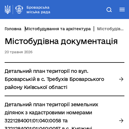
Броварська
М
Пошук
міська рада
Головна
Містобудування та архітектура
Містобудівна документація
Містобудівна документація
20 травня 2026
Детальний план території по вул.
Броварській в с. Требухів Броварського
району Київської області
Детальний план території земельних
ділянок з кадастровими номерами
3221284001:01:040:0058 та
3221284001:01:040:0057 в с. Княжичі