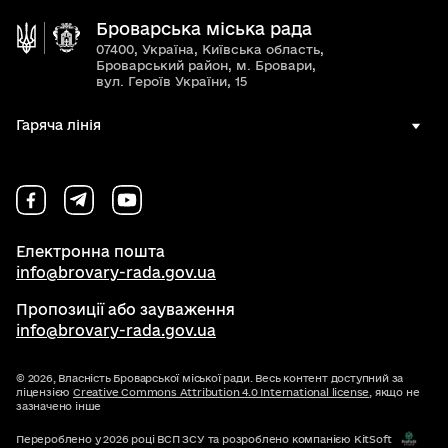
Броварська міська рада
07400, Україна, Київська область,
Броварський район, м. Бровари,
вул. Героїв України, 15
Гаряча лінія
Електронна пошта
info@brovary-rada.gov.ua
Пропозиції або зауваження
info@brovary-rada.gov.ua
© 2026,
Власність Броварської міської ради. Весь контент доступний за
ліцензією
Creative Commons Attribution 4.0 International license
, якщо не
зазначено інше
Перероблено у 2026 році ВСП ЗСУ та розроблено компанією KitSoft