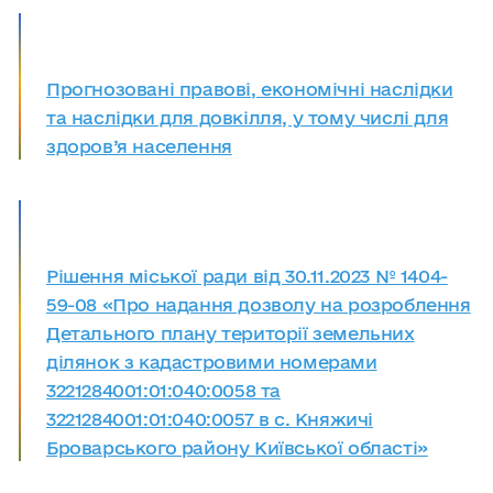
Прогнозовані правові, економічні наслідки
та наслідки для довкілля, у тому числі для
здоров’я населення
Рішення міської ради від 30.11.2023 № 1404-
59-08 «Про надання дозволу на розроблення
Детального плану території земельних
ділянок з кадастровими номерами
3221284001:01:040:0058 та
3221284001:01:040:0057 в с. Княжичі
Броварського району Київської області»