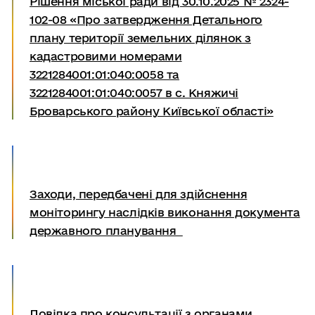
Рішення міської ради від 30.10.2025 № 2324-
102-08 «Про затвердження Детального
плану території земельних ділянок з
кадастровими номерами
3221284001:01:040:0058 та
3221284001:01:040:0057 в с. Княжичі
Броварського району Київської області»
Заходи, передбачені для здійснення
моніторингу наслідків виконання документа
державного планування
Довідка про консультації з органами