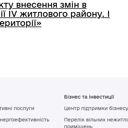
ту внесення змін в
ї IV житлового району. I
ериторії»
Бізнес та інвестиції
тивні послуги
Центр підтримки бізнес
енергоефективність
Перелік вільних нежитл
приміщень