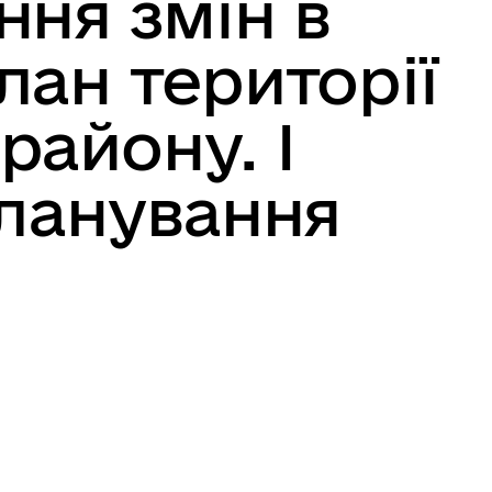
ння змін в
лан території
району. I
планування