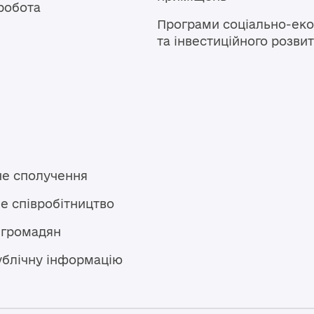
робота
Програми соціально-еко
та інвестиційного розви
не сполучення
е співробітництво
 громадян
ублічну інформацію