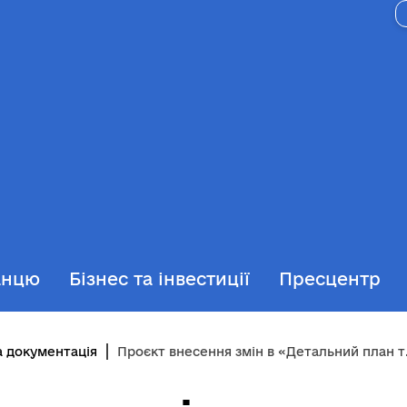
анцю
Бізнес та інвестиції
Пресцентр
а документація
Проєкт внесення змін в «Детальний план території IV житлового району. I етап. Схема планування території»