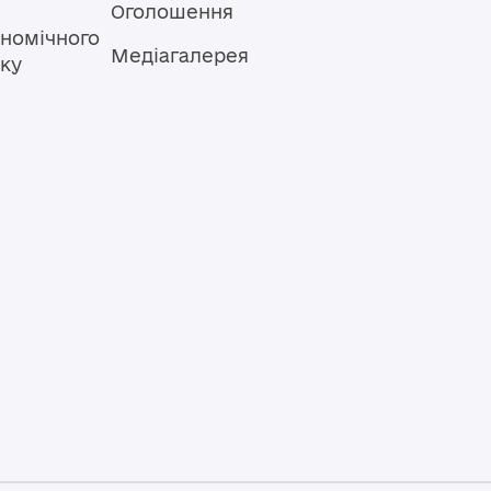
Оголошення
номічного
Медіагалерея
тку