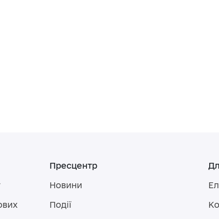
Пресцентр
Дл
у
Новини
Ел
ових
Події
Ко