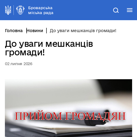
Броварська
М
Пошук
міська рада
Головна
Новини
До уваги мешканців громади!
До уваги мешканців
громади!
02 липня 2026