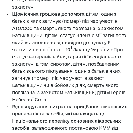
захисту»;
Щомісячна грошова допомога
дітям, один з
батьків яких загинув (помер) під час участі в
АТО/ООС та смерть якого пов’язана із захистом
Батьківщини, дітям, статус члена сім’ї загиблого
який встановлено відповідно до пункту 6
1
частини першої статті 10
Закону України «Про
статус ветеранів війни, гарантії їх соціального
захисту»; дітям-сиротам, дітям, позбавленим
батьківського піклування, один з батьків яких
загинув (помер) під час участі в захисті
Батьківщини чи в бойових діях, смерть якого
пов’язана із захистом Батьківщини; дітям Героїв
Небесної Сотні;
Відшкодування витрат на придбання лікарських
препаратів та засобів, які не входять до
Національного переліку основних лікарських
засобів
, затвердженого постановою КМУ від