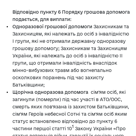
Відповідно пункту 6 Порядку грошова допомога
подається, для виплати:
Одноразової грошової допомоги
Захисникам та
Захисницям, які належать до осіб з інвалідністю
І групи, які не отримали державну одноразову
грошову допомогу; Захисникам та Захисницям
України, які належать до осіб з інвалідністю ІІ
групи, що отримали інвалідність внаслідок
мінно-вибухових травм або вогнепально
осколкових поранень під час захисту
Батьківщини;
Щорічна одноразова допомога
сім’ям осіб, які
загинули (померли) під час участі в АТО/ООС,
смерть яких пов’язана із захистом Батьківщини,
сім’ям Героїв небесної Сотні та сім’ям осіб яким
статус встановлено відповідно до пункту 6
1
частини першої статті 10
Закону України «Про
статус ветеранів війни, гарантії їх соціального