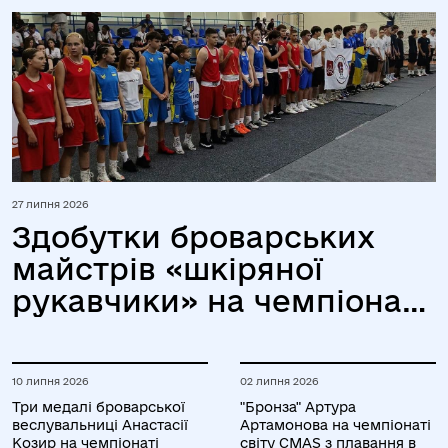
27 липня 2026
Здобутки броварських
майстрів «шкіряної
рукавчики» на чемпіонаті
України серед юніорів та
юніорок
10 липня 2026
02 липня 2026
Три медалі броварської
"Бронза" Артура
веслувальниці Анастасії
Артамонова на чемпіонаті
Козир на чемпіонаті
світу CMAS з плавання в