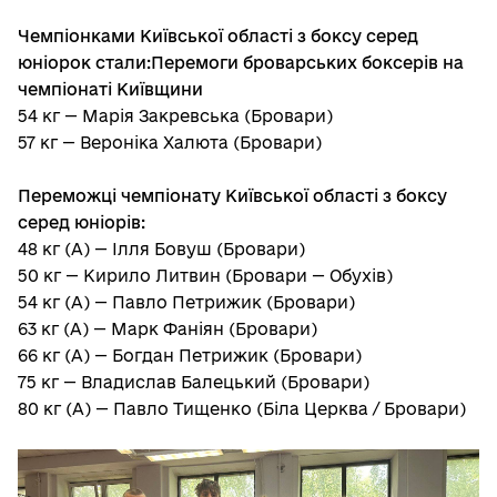
Чемпіонками Київської області з боксу серед
юніорок стали:
Перемоги броварських боксерів на
чемпіонаті Київщини
54 кг — Марія Закревська (Бровари)
57 кг — Вероніка Халюта (Бровари)
Переможці чемпіонату Київської області з боксу
серед юніорів:
48 кг (А) — Ілля Бовуш (Бровари)
50 кг — Кирило Литвин (Бровари — Обухів)
54 кг (А) — Павло Петрижик (Бровари)
63 кг (А) — Марк Фаніян (Бровари)
66 кг (А) — Богдан Петрижик (Бровари)
75 кг — Владислав Балецький (Бровари)
80 кг (А) — Павло Тищенко (Біла Церква / Бровари)