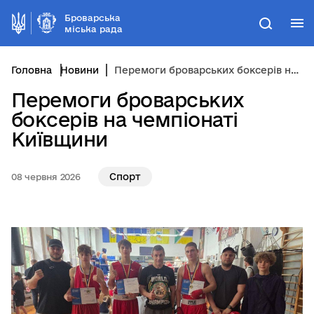
Броварська
М
Пошук
міська рада
Головна
Новини
Перемоги броварських боксерів на чемпіонаті Київщини
Перемоги броварських
боксерів на чемпіонаті
Київщини
Спорт
08 червня 2026