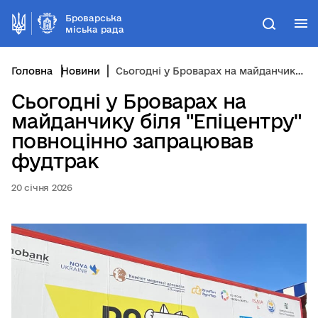
Броварська
М
Пошук
міська рада
Головна
Новини
Сьогодні у Броварах на майданчику біля "Епіцентру" повноцінно запрацював фудтрак
Сьогодні у Броварах на
майданчику біля "Епіцентру"
повноцінно запрацював
фудтрак
20 січня 2026