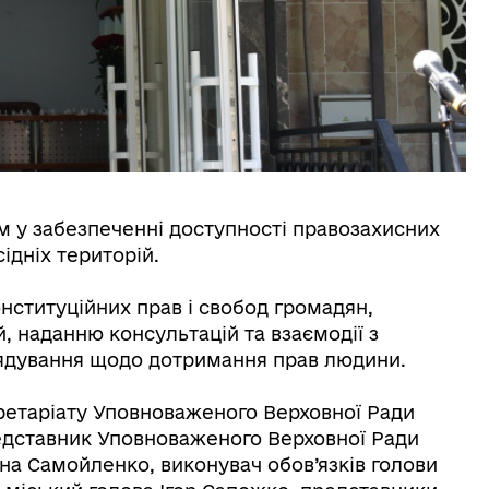
м у забезпеченні доступності правозахисних
ідніх територій.
нституційних прав і свобод громадян,
 наданню консультацій та взаємодії з
рядування щодо дотримання прав людини.
кретаріату Уповноваженого Верховної Ради
едставник Уповноваженого Верховної Ради
яна Самойленко, виконувач обов’язків голови