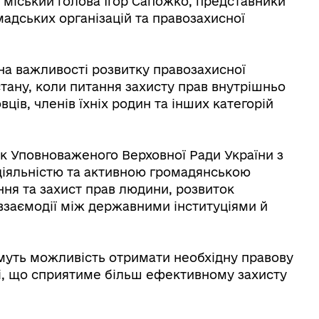
 міський голова Ігор Сапожко, представники
мадських організацій та правозахисної
 на важливості розвитку правозахисної
тану, коли питання захисту прав внутрішньо
ців, членів їхніх родин та інших категорій
як Уповноваженого Верховної Ради України з
діяльністю та активною громадянською
ня та захист прав людини, розвиток
взаємодії між державними інституціями й
муть можливість отримати необхідну правову
і, що сприятиме більш ефективному захисту