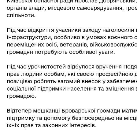
Київської обласної ради Ярослав Добрянський,
органів влади, місцевого самоврядування, гро
спільноти.
Під час відкриття учасники заходу наголосили
інфраструктури, особливо в умовах воєнного с
переміщених осіб, ветеранів, військовослужбов
громадян потребують особливої уваги.
Під час урочистостей відбулося вручення Под
прав людини особам, які своєю професійною 
позицією роблять вагомий внесок у забезпечен
соціальної підтримки населення та зміцнення 
громадою.
Відтепер мешканці Броварської громади мати
підтримку та допомогу безпосередньо на місц
їхніх прав та законних інтересів.