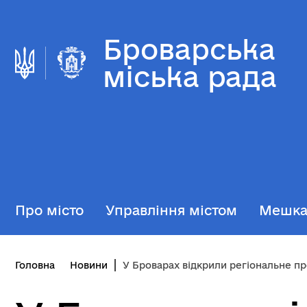
Броварська
міська рада
Про місто
Управління містом
Мешк
Головна
Новини
У Броварах відкрили регіональне представництво Уповноваженого Верховної Ради України 