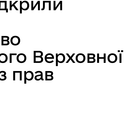
ідкрили
тво
го Верховної
з прав