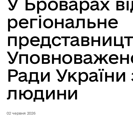
У Броварах в
регіональне
представниц
Уповноважено
Ради України 
людини
02 червня 2026