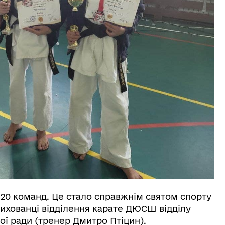
и, 20 команд. Це стало справжнім святом спорту
вихованці відділення карате ДЮСШ відділу
ої ради (тренер Дмитро Птіцин).