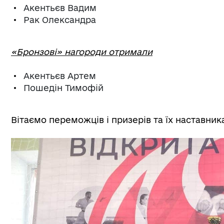
Акентьєв Вадим
Рак Олександра
«Бронзові» нагороди отримали
Акентьєв Артем
Пошедін Тимофій
Вітаємо переможців і призерів та їх наставник