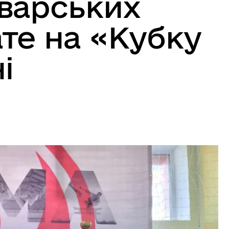
варських
ате на «Кубку
і