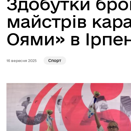
Здобутки бро
майстрів кар
Оями» в Ірпен
Спорт
16 вересня 2025