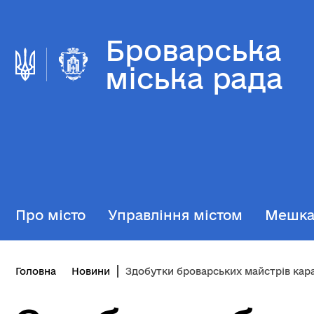
Броварська
міська рада
Про місто
Управління містом
Мешк
Головна
Новини
Здобутки броварських майстрів карате на «Кубку Оями»