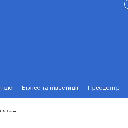
анцю
Бізнес та інвестиції
Пресцентр
 в Ірпені