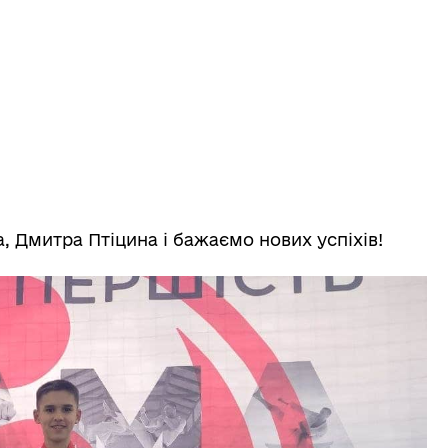
а, Дмитра Птіцина і бажаємо нових успіхів!