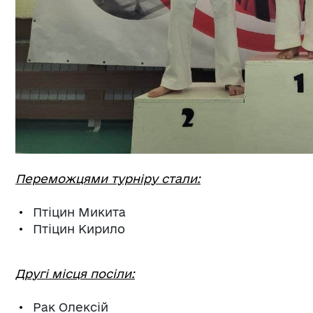
Переможцями турніру стали:
Птіцин Микита
Птіцин Кирило
Другі місця посіли:
Рак Олексій