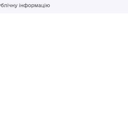
ублічну інформацію
Гаряча лінія
+38 (04594) 6 11 11
+38 (067) 483 43 68
+38 (093) 170 82 92
ступний за
Перероблено у 2026 році ВСП
nse
, якщо не
Повернутись навер