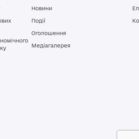
у
Новини
Ел
ових
Події
Ко
Оголошення
номічного
Медіагалерея
тку