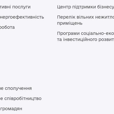
тивні послуги
Центр підтримки бізнес
енергоефективність
Перелік вільних нежитл
приміщень
робота
Програми соціально-еко
та інвестиційного розви
не сполучення
е співробітництво
 громадян