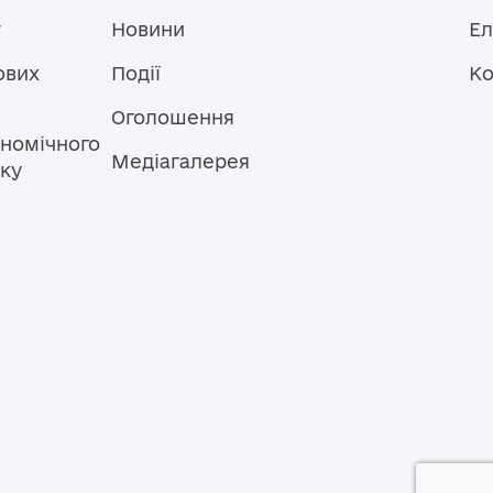
у
Новини
Ел
ових
Події
Ко
Оголошення
номічного
Медіагалерея
тку