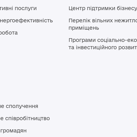
тивні послуги
Центр підтримки бізнес
енергоефективність
Перелік вільних нежитл
приміщень
робота
Програми соціально-еко
та інвестиційного розви
не сполучення
е співробітництво
 громадян