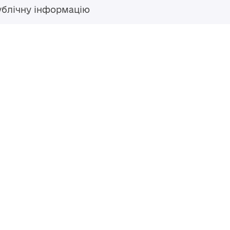
ублічну інформацію
Гаряча лінія
+38 (04594) 6 11 11
+38 (067) 483 43 68
+38 (093) 170 82 92
ступний за
Перероблено у 2026 році ВСП
nse
, якщо не
Повернутись навер