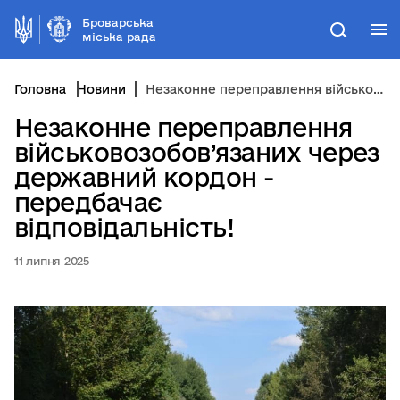
Броварська
М
Пошук
міська рада
Головна
Новини
Незаконне переправлення військовозобов’язаних через державний кордон - передбачає відповідальність!
Незаконне переправлення
військовозобов’язаних через
державний кордон -
передбачає
відповідальність!
11 липня 2025