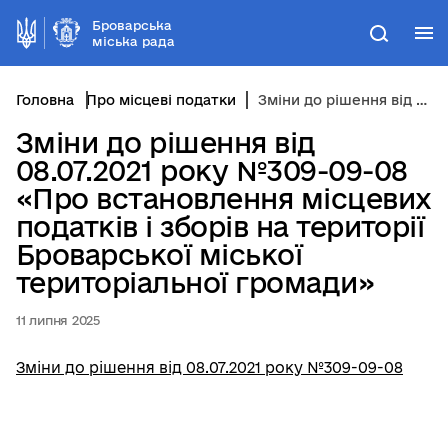
Броварська
М
Пошук
міська рада
Головна
Про місцеві податки
Зміни до рішення від 08.07.2021 року №309-09-08 «Про встановлення місцевих податків і зборів на території Броварської міської територіальної громади»
Зміни до рішення від
08.07.2021 року №309-09-08
«Про встановлення місцевих
податків і зборів на території
Броварської міської
територіальної громади»
11 липня 2025
Зміни до рішення від 08.07.2021 року №309-09-08