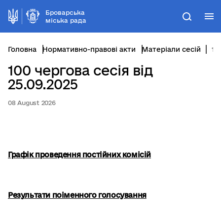
Броварська
М
Пошук
міська рада
Головна
Нормативно-правові акти
Матеріали сесій
100 чергова сесія від 25.09.2025
100 чергова сесія від
25.09.2025
08 August 2026
Графік проведення постійних комісій
Результати поіменного голосування