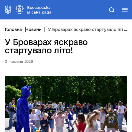
Броварська
М
Пошук
міська рада
Головна
Новини
У Броварах яскраво стартувало літо!
У Броварах яскраво
стартувало літо!
01 червня 2026