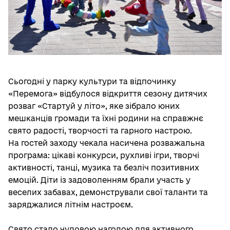
Сьогодні у парку культури та відпочинку
«Перемога» відбулося відкриття сезону дитячих
розваг «Стартуй у літо», яке зібрало юних
мешканців громади та їхні родини на справжнє
свято радості, творчості та гарного настрою.
На гостей заходу чекала насичена розважальна
програма: цікаві конкурси, рухливі ігри, творчі
активності, танці, музика та безліч позитивних
емоцій. Діти із задоволенням брали участь у
веселих забавах, демонстрували свої таланти та
заряджалися літнім настроєм.
Свято стало чудовою нагодою для активного