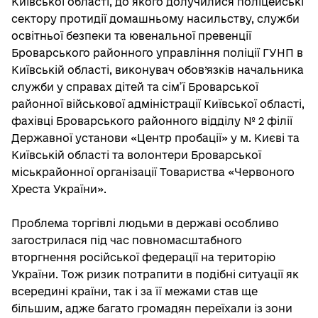
Київської області, до якого долучилися поліцейські
сектору протидії домашньому насильству, служби
освітньої безпеки та ювенальної превенції
Броварського районного управління поліції ГУНП в
Київській області, виконувач обов’язків начальника
служби у справах дітей та сім’ї Броварської
районної військової адміністрації Київської області,
фахівці Броварського районного відділу № 2 філії
Державної установи «Центр пробації» у м. Києві та
Київській області та волонтери Броварської
міськрайонної організації Товариства «Червоного
Хреста України».
Проблема торгівлі людьми в державі особливо
загострилася під час повномасштабного
вторгнення російської федерації на територію
України. Тож ризик потрапити в подібні ситуації як
всередині країни, так і за її межами став ще
більшим, адже багато громадян переїхали із зони