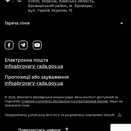
07400, Україна, Київська область,
Броварський район, м. Бровари,
вул. Героїв України, 15
Гаряча лінія
Електронна пошта
info@brovary-rada.gov.ua
Пропозиції або зауваження
info@brovary-rada.gov.ua
© 2026,
Власність Броварської міської ради. Весь контент доступний за
ліцензією
Creative Commons Attribution 4.0 International license
, якщо не
зазначено інше
Перероблено у 2026 році ВСП ЗСУ та розроблено компанією KitSoft
Повернутись наверх