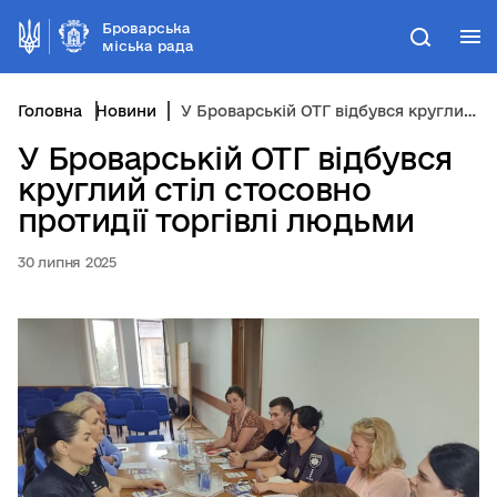
Броварська
М
Пошук
міська рада
Головна
Новини
У Броварській ОТГ відбувся круглий стіл стосовно протидії торгівлі людьми
У Броварській ОТГ відбувся
круглий стіл стосовно
протидії торгівлі людьми
30 липня 2025