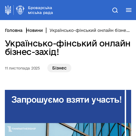
Броварська
М
Пошук
міська рада
Головна
Новини
Українсько-фінський онлайн бізнес-захід!
Українсько-фінський онлайн
бізнес-захід!
Бізнес
11 листопада 2025