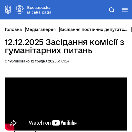
Броварська
М
Пошук
міська рада
Головна
Медіагалерея
Засідання постійних депутатських комісій
12.12.2025 Засідання комісії з
гуманітарних питань
Опубліковано 12 грудня 2025, о 01:57