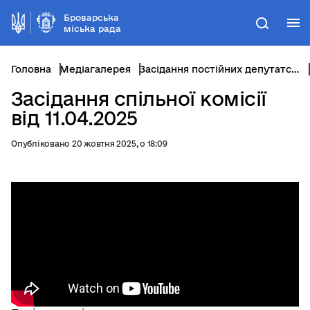
Броварська
М
Пошук
міська рада
Головна
Медіагалерея
Засідання постійних депутатських комісій
Засідання спільної комісії
від 11.04.2025
Опубліковано 20 жовтня 2025, о 18:09