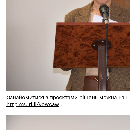
Ознайомитися з проєктами рішень можна на По
http://surl.li/kowcaw
.