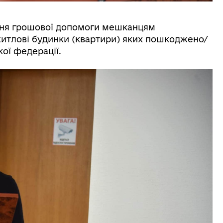
ння грошової допомоги мешканцям
 житлові будинки (квартири) яких пошкоджено/
кої федерації.