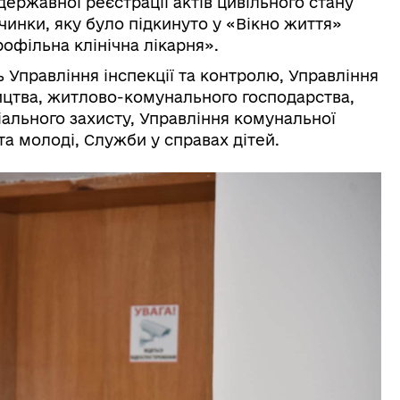
ержавної реєстрації актів цивільного стану
инки, яку було підкинуто у «Вікно життя»
офільна клінічна лікарня».
 Управління інспекції та контролю, Управління
ництва, житлово-комунального господарства,
іального захисту, Управління комунальної
 та молоді, Служби у справах дітей.