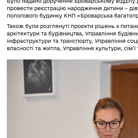
Було надано доручення Броварському відділу д
провести реєстрацію народження дитини – дівч
пологового будинку КНП «Броварська багатопр
Також були розглянуті проєкти рішень з питань
архітектури та будівництва, Управління будів
інфраструктури та транспорту, Управління соц
власності та житла, Управління культури, сім’ї