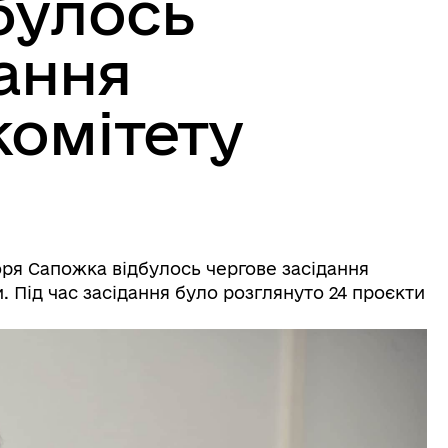
булось
ання
комітету
оря Сапожка відбулось чергове засідання
. Під час засідання було розглянуто 24
проєкти