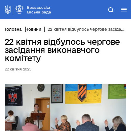
Броварська
М
Пошук
міська рада
Головна
Новини
22 квітня відбулось чергове засідання виконавчого комітету
22 квітня відбулось чергове
засідання виконавчого
комітету
22 квітня 2025