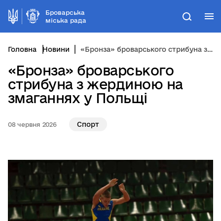
Броварська
М
Пошук
міська рада
Головна
Новини
«Бронза» броварського стрибуна з жердиною на змаганнях у Польщі
«Бронза» броварського
стрибуна з жердиною на
змаганнях у Польщі
Спорт
08 червня 2026