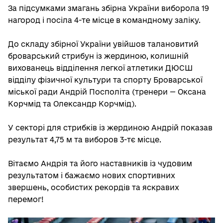
За підсумками змагань збірна України виборола 19
нагород і посіла 4-те місце в командному заліку.
До складу збірної України увійшов талановитий
броварський стрибун із жердиною, колишній
вихованець відділення легкої атлетики ДЮСШ
відділу фізичної культури та спорту Броварської
міської ради Андрій Посполіта (тренери — Оксана
Корчмід та Олександр Корчмід).
У секторі для стрибків із жердиною Андрій показав
результат 4,75 м та виборов 3-тє місце.
Вітаємо Андрія та його наставників із чудовим
результатом і бажаємо нових спортивних
звершень, особистих рекордів та яскравих
перемог!