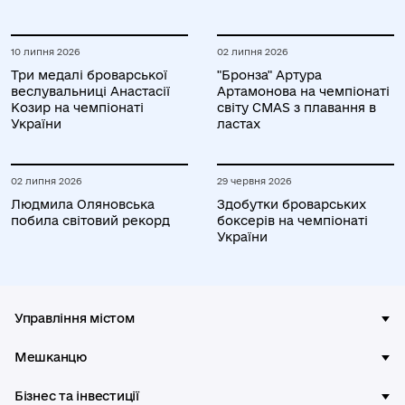
України серед юніорів та
юніорок
10 липня 2026
02 липня 2026
Три медалі броварської
"Бронза" Артура
веслувальниці Анастасії
Артамонова на чемпіонаті
Козир на чемпіонаті
світу CMAS з плавання в
України
ластах
02 липня 2026
29 червня 2026
Людмила Оляновська
Здобутки броварських
побила світовий рекорд
боксерів на чемпіонаті
України
Управління містом
Мешканцю
Бізнес та інвестиції