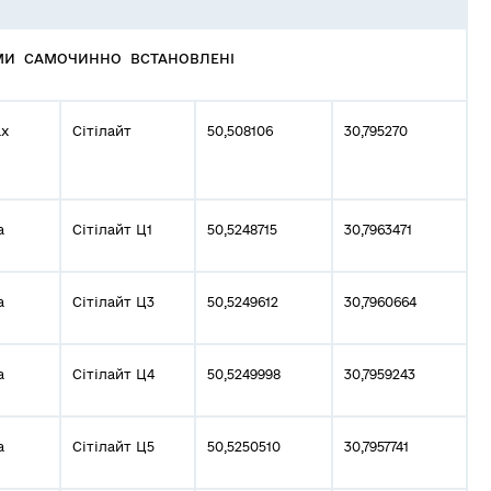
АМИ САМОЧИННО ВСТАНОВЛЕНІ
ах
Сітілайт
50,508106
30,795270
а
Сітілайт Ц1
50,5248715
30,7963471
а
Сітілайт Ц3
50,5249612
30,7960664
а
Сітілайт Ц4
50,5249998
30,7959243
а
Сітілайт Ц5
50,5250510
30,7957741