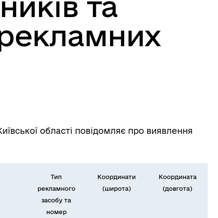
ників та
 рекламних
иївської області повідомляє про виявлення
Тип
Координати
Координата
рекламного
(широта)
(довгота)
засобу та
номер