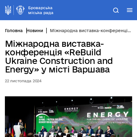
Броварська
М
Пошук
міська рада
Головна
Новини
Міжнародна виставка-конференція «ReBuild Ukraine Construction and Energy» у місті Варшава
Міжнародна виставка-
конференція «ReBuild
Ukraine Construction and
Energy» у місті Варшава
22 листопада 2024