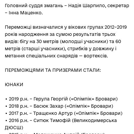
Головний суддя змагань – Надія Шарпило, секретар
– Інна Маценко.
Переможці визначалися у вікових групах 2012–2019
років народження за сумою результатів трьох
видів: бігу на 30 метрів (молодші учасники) та 60
метрів (старші учасники), стрибків у довжину і
метання спеціальних снарядів — вортексів.
ПЕРЕМОЖЦЯМИ ТА ПРИЗЕРАМИ СТАЛИ:
ЮНАКИ
• 2019 р.н. – Герула Георгій («Олімпік» Бровари)
• 2018 р.н. – Басюк Захар («Олімпік» Бровари)
• 2017 р.н. – Тращєнко Артур («Олімпік» Бровари)
• 2016 р.н. – Ситюк Тимофій (Великодимерська
ДЮСШ)