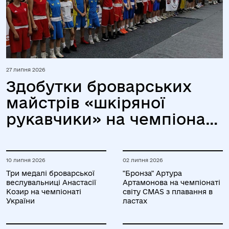
27 липня 2026
Здобутки броварських
майстрів «шкіряної
рукавчики» на чемпіонаті
України серед юніорів та
юніорок
10 липня 2026
02 липня 2026
Три медалі броварської
"Бронза" Артура
веслувальниці Анастасії
Артамонова на чемпіонаті
Козир на чемпіонаті
світу CMAS з плавання в
України
ластах