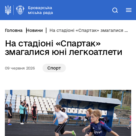
Броварська
М
Пошук
міська рада
Головна
Новини
На стадіоні «Спартак» змагалися юні легкоатлети
На стадіоні «Спартак»
змагалися юні легкоатлети
Спорт
09 червня 2026