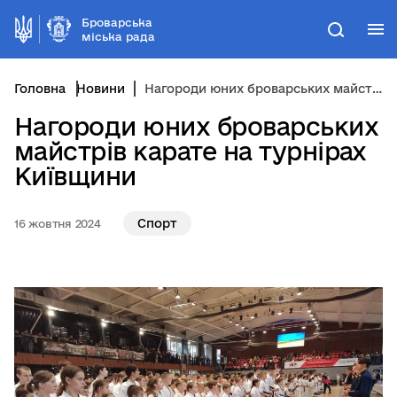
Броварська
М
Пошук
міська рада
Головна
Новини
Нагороди юних броварських майстрів карате на турнірах Київщини
Нагороди юних броварських
майстрів карате на турнірах
Київщини
Спорт
16 жовтня 2024