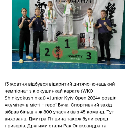
13 жовтня відбувся відкритий дитячо-юнацький
чемпіонат з кіокушинкай карате (WKO
Shinkyokushinkai) «Junior Kyiv Open 2024» розділ
«куміте» в місті – герої Буча. Спортивний захід
зібрав більш ніж 800 учасників з 45 команд. Тут
вихованці Дмитра Птіцина також були серед
призерів. Другими стали ­Рак Олександра та