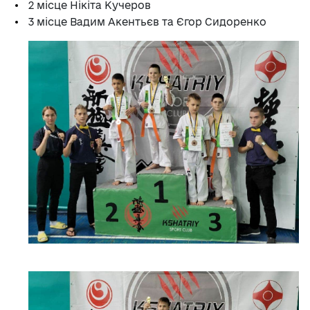
2 місце Нікіта Кучеров
3 місце Вадим Акентьєв та Єгор Сидоренко