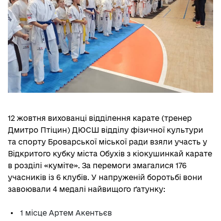
12 жовтня вихованці відділення карате (тренер
Дмитро Птіцин) ДЮСШ відділу фізичної культури
та спорту Броварської міської ради взяли участь у
Відкритого кубку міста Обухів з кіокушинкай карате
в розділі «куміте». За перемоги змагалися 176
учасників із 6 клубів. У напруженій боротьбі вони
завоювали 4 медалі найвищого ґатунку:
1 місце Артем Акентьєв