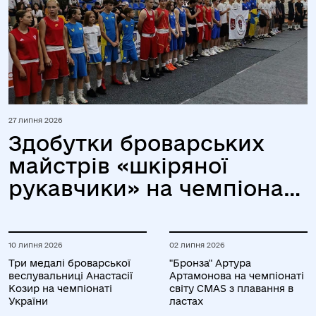
27 липня 2026
Здобутки броварських
майстрів «шкіряної
рукавчики» на чемпіонаті
України серед юніорів та
юніорок
10 липня 2026
02 липня 2026
Три медалі броварської
"Бронза" Артура
веслувальниці Анастасії
Артамонова на чемпіонаті
Козир на чемпіонаті
світу CMAS з плавання в
України
ластах