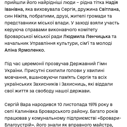
прийшли його найрідніші люди – рідна тітка
Надія
Іванівна
, яка виховувала Сергія, дружина
Світлана
,
син
Нікіта
, побратими, друзі, жителі громади та
представники міської влади. У заході взяли участь
керуюча справами виконавчого комітету
Броварської міської ради
Людмила Ленчицька
та
начальник Управління культури, сім'ї та молоді
Аліна Ярмоленко
.
Під час церемонії прозвучав Державний Гімн
України. Присутні схилили голови у хвилині
мовчання, вшановуючи пам'ять Сергія та всіх
українських Захисників і Захисниць, які віддали
свої життя за свободу нашої держави.
Сергій Вара народився 10 листопада 1976 року в
селі Калинівка Броварського району. Багато років
працював у комунальному підприємстві «Бровари-
Благоустрій». його знали як вправного майстра,