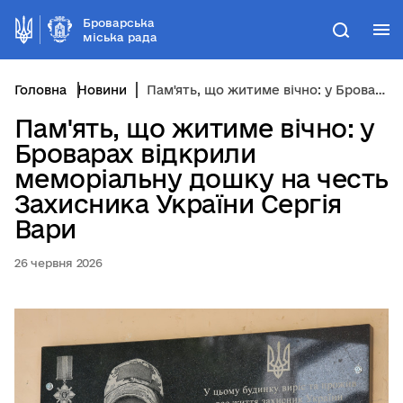
Броварська
М
Пошук
міська рада
Головна
Новини
Пам'ять, що житиме вічно: у Броварах відкрили меморіальну дошку на честь Захисника України Сергія Вари
Пам'ять, що житиме вічно: у
Броварах відкрили
меморіальну дошку на честь
Захисника України Сергія
Вари
26 червня 2026