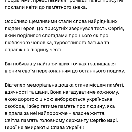
побратими, представники громади та всі присутні
поклали квіти до пам'ятного знака.
Особливо щемливими стали слова найрідніших
людей Героя. До присутніх звернувся тесть Сергія,
який поділився спогадами про нього як про
люблячого чоловіка, турботливого батька та
справжню людину честі.
Він побував у найгарячіших точках і залишався
вірним своїм переконанням до останнього подиху.
Відтепер меморіальна дошка стане місцем пам'яті,
вдячності та шани. Вона нагадуватиме кожному,
якою дорогою ціною виборюється українська
свобода, і зберігатиме пам'ять про людину, яка
віддала за неї найдорожче – власне життя.
Світла пам'ять головному сержанту
Сергію Варі
.
Герої не вмирають! Слава Україні!