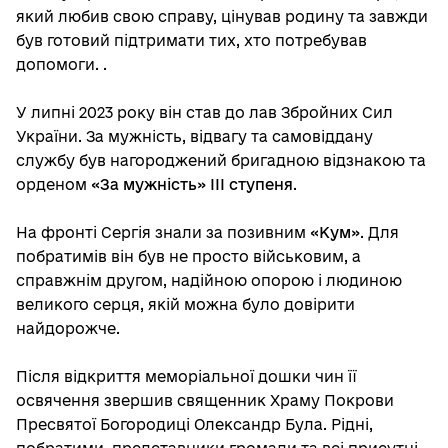
який любив свою справу, цінував родину та завжди
був готовий підтримати тих, хто потребував
допомоги. .
У липні 2023 року він став до лав Збройних Сил
України. За мужність, відвагу та самовіддану
службу був нагороджений бригадною відзнакою та
орденом
«За мужність» ІІІ ступеня
.
На фронті Сергія знали за позивним
«Кум»
. Для
побратимів він був не просто військовим, а
справжнім другом, надійною опорою і людиною
великого серця, якій можна було довірити
найдорожче.
Після відкриття меморіальної дошки чин її
освячення звершив священник Храму Покрови
Пресвятої Богородиці Олександр Була. Рідні,