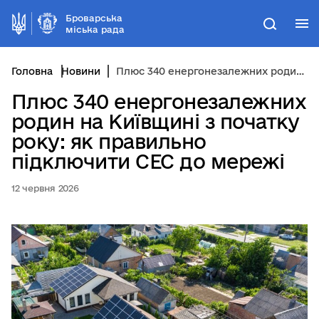
Броварська
М
Пошук
міська рада
Головна
Новини
Плюс 340 енергонезалежних родин на Київщині з початку року: як правильно підключити СЕС до мережі
Плюс 340 енергонезалежних
родин на Київщині з початку
року: як правильно
підключити СЕС до мережі
12 червня 2026