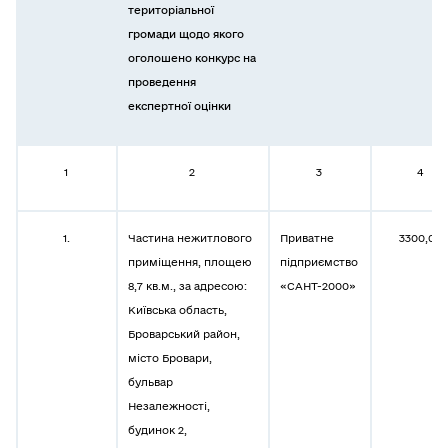
територіальної
громади
щодо якого
оголошено конкурс на
проведення
експертної оцінки
1
2
3
4
1.
Частина нежитлового
Приватне
3300,00
приміщення, площею
підприємство
8,7 кв.м., за адресою:
«САНТ-2000»
Київська область,
Броварський район,
місто Бровари,
бульвар
Незалежності,
будинок 2,