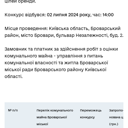
цілей оренди.
Конкурс відбувся:
02 липня 2024 р
оку
, час:
14:00
Місце проведення: Київська область, Броварський
район, місто Бровари, бульвар Незалежності, буд. 2.
Замовник та платник за здійснення робіт з оцінки
комунального майна - управління з питань
комунальної власності та житла Броварської
міської ради Броварського району Київської
області.
№ п/п
Перелік
комунального
Переможець
Запропо-
майна Броварської
конкурсу
нована ціна
міської
(грн.)