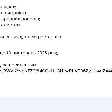
акладах;
о вигідність;
народних донорів;
х систем;
ти сонячну електростанцію.
до 10 листопада 2025 року.
у за посиланням:
SeMz_RWVKYvpNFZO6hICQzLt1GHtwRhVT06Zy1Ju4qZA