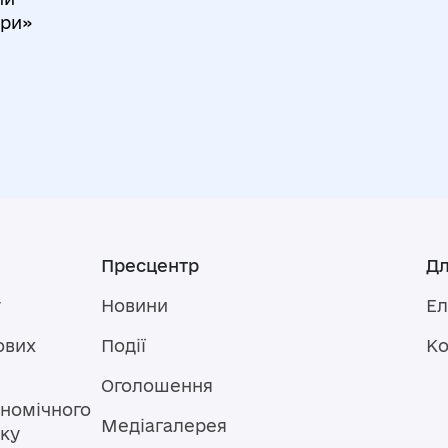
ари»
Пресцентр
Дл
у
Новини
Ел
ових
Події
Ко
Оголошення
номічного
Медіагалерея
тку