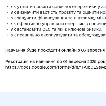
як утілити проєкти сонячної енергетики у з
як визначити вартість проєкту та оцінити йог
як залучити фінансування та підтримку між
як ефективно управляти енергією з сонячни
як встановити СЕС та які є ключові ризики;
як правильно експлуатувати та обслуговува
Навчання буде проходити онлайн з 03 вересня 
Реєстрація на навчання до 01 вересня 2025 рок
https://docs.google.com/forms/d/e/1FAIpQL