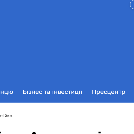
анцю
Бізнес та інвестиції
Пресцентр
кості»