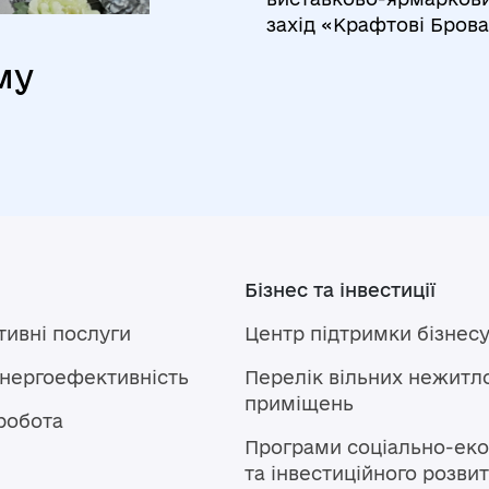
захід «Крафтові Бров
му
Бізнес та інвестиції
тивні послуги
Центр підтримки бізнес
енергоефективність
Перелік вільних нежитл
приміщень
робота
Програми соціально-еко
та інвестиційного розви