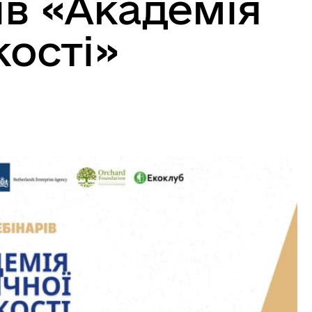
ів «Академія
кості»