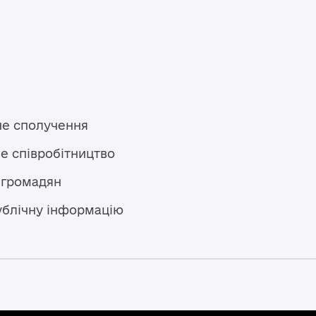
не сполучення
е співробітництво
 громадян
ублічну інформацію