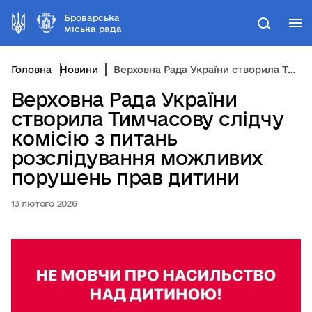
Броварська
М
Пошук
міська рада
Головна
Новини
Верховна Рада України створила Тимчасову слідчу комісію з питань розслідування можливих порушень прав дитини
Верховна Рада України
створила Тимчасову слідчу
комісію з питань
розслідування можливих
порушень прав дитини
13 лютого 2026